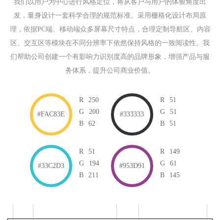
我们以用户为中心进行风格定位，将从客户与用户的体验角度出
发，量身设计一套科学合理的规范标准。采用栅格化设计布局原
理，依据PC端、移动端众多屏幕尺寸特点，合理定制导航区、内容
区、交互区等模块在不同分辨率下依然保持风格的一致阅读性。我
们帮助公司创建一个有影响力识别度高的品牌形象，增强产品与服
务体系，提升公司商业价值。
R
250
R
51
G
200
G
51
#FAC83E
#333333
B
62
B
51
R
51
R
149
G
194
G
61
#33C2D3
#953D91
B
211
B
145