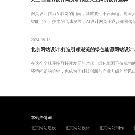
网页设计作为互联网的门面，其重要性不言而喻。随着
智能（AI）技术的飞速发展，AI设计网页正逐步颠覆传
工网页设计的格局，两者之间的差异日益凸显，成为业
议的话题。
2024-08-13
北京网站设计-
在这个全球呼唤可持续发展的时代，绿色能源不仅成为
环境问题的关键，也成为了科技创新与产业升级的新风
作为信息传播的前沿阵地，一个富有创意与前瞻性的绿
源类网站，不仅能够精准触达目标受众，更能激发公众
色生活的向往与行动。
本站关键词：
北京网站建设
北京网站设计
北京网站制作