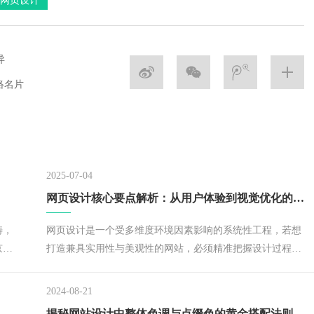
网页设计
异
络名片
2025-07-04
网页设计核心要点解析：从用户体验到视觉优化的专业指南
畴，
网页设计是一个受多维度环境因素影响的系统性工程，若想
京这
打造兼具实用性与美观性的网站，必须精准把握设计过程中
中占
的关键要素。专业设计师通常通过页面架构规划与视觉元素
跟，
组合来传递信息，而优秀的网页设计需同时满足易浏览性与
2024-08-21
高可访问性要求。北京网站设计公司将从导航逻辑、背景处
揭秘网站设计中整体色调与点缀色的黄金搭配法则