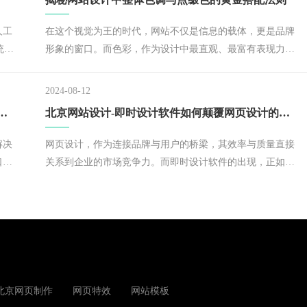
理、色彩搭配及排版规范四个维度，详解网页设计的核心要
点及实施策略。​
人工
在这个视觉为王的时代，网站不仅是信息的载体，更是品牌
统人
形象的窗口。而色彩，作为设计中最直观、最富有表现力的
界热
元素之一，直接决定了访客的第一印象。你是否也曾为如何
把握网站设计的整体色调与点缀色而苦恼？别担心，北京网
2024-08-12
站设计公司就来当一回“色彩魔法师”，揭秘那些让网站设计
打造引领潮流的绿色能源网站设计秘籍
北京网站设计-即时设计软件如何颠覆网页设计的未来
脱颖而出的黄金搭配法则！
解决
网页设计，作为连接品牌与用户的桥梁，其效率与质量直接
口。
关系到企业的市场竞争力。而即时设计软件的出现，正如同
色能
一股清新的风，吹散了传统设计流程中的重重迷雾，让创意
对绿
与实现无缝对接，重塑了网页设计的速度与可能。
北京网页制作
网页特效
网站模板