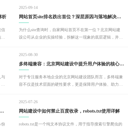
2025-09-14
解析
网站首页site排名跌出首位？深层原因与落地解决策略
取信
为什么site查询时，自家网站首页不在第一位？北京网站建
结果
设公司从企业的实操经验，拆解这一现象的底层逻辑，并给
终的
出一套可直接落地的解决方案，助力大家重新夺回首页排名
主动权。​
2025-08-30
多终端兼容：北京网站建设中提升用户体验的核心法则
人与
对于专注服务本地企业的北京网站建设团队而言，多终端兼
。而
容不仅是技术层面的硬性要求，更是保障用户体验、助力企
遇。
业数字化传播的核心竞争力。​
2025-07-26
据备份方案：守护网站安全与助力 SEO 优化的关键
网站建设中如何禁止百度收录，robots.txt使用详解
备份
robots.txt是一个纯文本协议文件，用于指导搜索引擎爬虫的