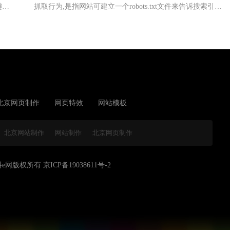
键一
抓取行为,是指网站可建立一个robots.txt文件来告诉搜索引擎
业务
哪些页面可以抓取,哪些页面不能抓取,而搜索引擎则通过读
合规
取robots.txt文件来识别这个页面是否允许被抓取。
北京网页制作
网页特效
网站模板
北京网站制作
网站制作
北京网页制作
024 科e网版权所有
京ICP备19038611号-2