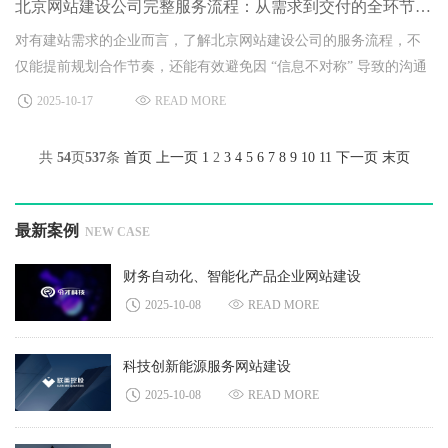
北京网站建设公司完整服务流程：从需求到交付的全环节解析
对有建站需求的企业而言，了解北京网站建设公司的服务流程，不
仅能提前规划合作节奏，还能有效避免因 “信息不对称” 导致的沟通
低效或需求偏差。多数专业的北京网站建设公司，都会围绕 “需求挖
2025-10-17
READ MORE
掘 - 方案落地 - 交付维护” 构建标准化服务流程，既保障服务质量，
也让客户清晰掌握每个阶段的核心内容。以下从五个核心环节，详
共
54
页
537
条
首页
上一页
1
2
3
4
5
6
7
8
9
10
11
下一页
末页
细拆解北京网站建设公司的完整服务流程，
最新案例
NEW CASE
财务自动化、智能化产品企业网站建设
2025-10-08
READ MORE
科技创新能源服务网站建设
2025-10-08
READ MORE