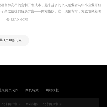
程语言和高昂的定制开发成本，越来越多的个人创业者与中小企业开始
一个高效便捷的解决方案——网站模版。这一现象背后，究竟隐藏着哪
魅力？北京网站建设行业分析网站模板制作网站背后的秘密，探索效率
READ MORE
双赢时代。
共
1
页
10
条记录
北京网页制作
网页特效
网站模板
北京网站制作
网站制作
北京网页制作