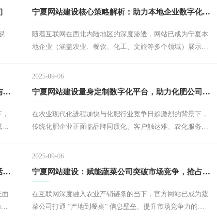
门
宁夏网站建设核心策略解析：助力本地企业数字化突围
易
随着互联网在西北内陆地区的深度渗透，网站已成为宁夏本
地企业（涵盖农业、餐饮、化工、文旅等多个领域）展示品
牌形象、拓展市场边界的关键载体。作
2025-09-06
宁夏餐饮美食网站建设：打造地域特色美食展示与引流新平台
宁夏网站建设量身定制数字化平台，助力化肥公司激活市场新潜力
下，
在农业现代化进程加快与化肥行业竞争日趋激烈的背景下，
成为
传统化肥企业正面临品牌同质化、客户触达难、农化服务滞
飘香
后等发展困境。
八宝
2025-09-06
，都
宁夏网站建设：为水果公司搭建数字化桥梁，激活市场增长新动能
宁夏网站建设：赋能蔬菜公司突破市场竞争，抢占化先机
设
正面
在互联网深度融入农业产销链条的当下，官方网站已成为蔬
为西
菜公司打通 “产地到餐桌” 信息壁垒、提升市场竞争力的关