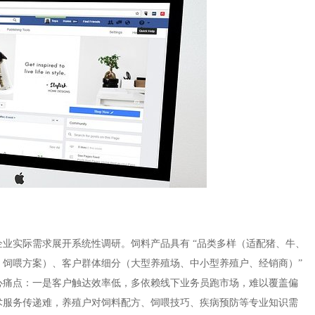
业实际需求展开系统性调研。饲料产品具有 “品类多样（适配猪、牛、
、饲喂方案）、客户群体细分（大型养殖场、中小型养殖户、经销商）”
心痛点：一是客户触达效率低，多依赖线下业务员跑市场，难以覆盖偏
术服务传递难，养殖户对饲料配方、饲喂技巧、疾病预防等专业知识需