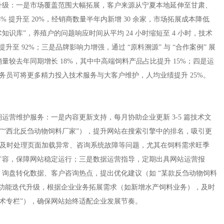
升级：一是市场覆盖范围大幅拓展，客户来源从宁夏本地延伸至甘肃、
 提升至 20%，经销商数量半年内新增 30 余家，市场拓展成本降低
术知识库”，养殖户的问题响应时间从平均 24 小时缩短至 4 小时，技术
提升至 92%；三是品牌影响力增强，通过 “原料溯源” 与 “合作案例” 展
较去年同期增长 18%，其中中高端饲料产品占比提升 15%；四是运
业务员可将更多精力投入技术服务与大客户维护，人均业绩提升 25%。​
营维护服务：一是内容更新支持，每月协助企业更新 3-5 篇技术文
”“西北反刍动物饲料厂家”），提升网站在搜索引擎中的排名，吸引更
制，及时处理页面加载异常、咨询系统故障等问题，尤其在饲料需求旺季
扩容，保障网站稳定运行；三是数据运营指导，定期出具网站运营报
询盘转化数据、客户咨询热点，提出优化建议（如 “某款反刍动物饲料
是功能迭代升级，根据企业业务拓展需求（如新增水产饲料业务），及时
技术专栏”），确保网站始终适配企业发展节奏。​