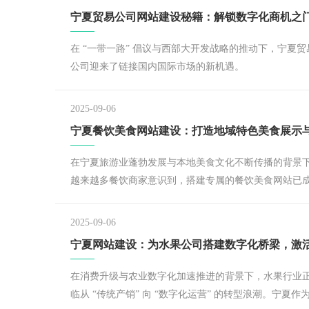
宁夏贸易公司网站建设秘籍：解锁数字化商机之
在 “一带一路” 倡议与西部大开发战略的推动下，宁夏贸
公司迎来了链接国内国际市场的新机遇。
2025-09-06
在宁夏旅游业蓬勃发展与本地美食文化不断传播的背景
越来越多餐饮商家意识到，搭建专属的餐饮美食网站已
展示特色、吸引客源、提升竞争力的重要方式。无论是
四溢的手抓羊肉、酸辣开胃的羊杂碎，还是软糯香甜的
2025-09-06
茶、筋道爽口的蒿子面，这些极具宁夏地域特色的美食
需要一个专业平台让更多人知晓。宁夏餐饮美食 网站建
，正是为本地餐饮商家量身
在消费升级与农业数字化加速推进的背景下，水果行业
临从 “传统产销” 向 “数字化运营” 的转型浪潮。宁夏作