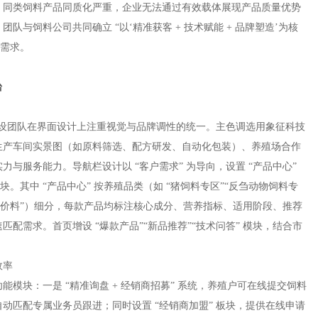
，同类饲料产品同质化严重，企业无法通过有效载体展现产品质量优势
与饲料公司共同确立 “以‘精准获客 + 技术赋能 + 品牌塑造’为核
需求。​
​
站建设团队在界面设计上注重视觉与品牌调性的统一。主色调选用象征科技
生产车间实景图（如原料筛选、配方研发、自动化包装）、养殖场合作
与服务能力。导航栏设计以 “客户需求” 为导向，设置 “产品中心”
板块。其中 “产品中心” 按养殖品类（如 “猪饲料专区”“反刍动物饲料专
”“全价料”）细分，每款产品均标注核心成分、营养指标、适用阶段、推荐
配需求。首页增设 “爆款产品”“新品推荐”“技术问答” 模块，结合市
率​
模块：一是 “精准询盘 + 经销商招募” 系统，养殖户可在线提交饲料
动匹配专属业务员跟进；同时设置 “经销商加盟” 板块，提供在线申请