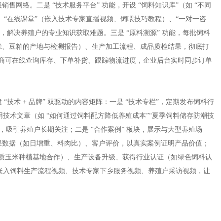
网络。二是 “技术服务平台” 功能，开设 “饲料知识库”（如 “不同
、“在线课堂”（嵌入技术专家直播视频、饲喂技巧教程）、“一对一咨
），解决养殖户的专业知识获取难题。三是 “原料溯源” 功能，每批饲料
米、豆粕的产地与检测报告）、生产加工流程、成品质检结果，彻底打
经销商可在线查询库存、下单补货、跟踪物流进度，企业后台实时同步订单
技术 + 品牌” 双驱动的内容矩阵：一是 “技术专栏”，定期发布饲料行
用技术文章（如 “如何通过饲料配方降低养殖成本”“夏季饲料储存防潮技
，吸引养殖户长期关注；二是 “合作案例” 板块，展示与大型养殖场
果数据（如日增重、料肉比）、客户评价，以真实案例证明产品价值；
与优质玉米种植基地合作）、生产设备升级、获得行业认证（如绿色饲料认
，嵌入饲料生产流程视频、技术专家下乡服务视频、养殖户采访视频，让