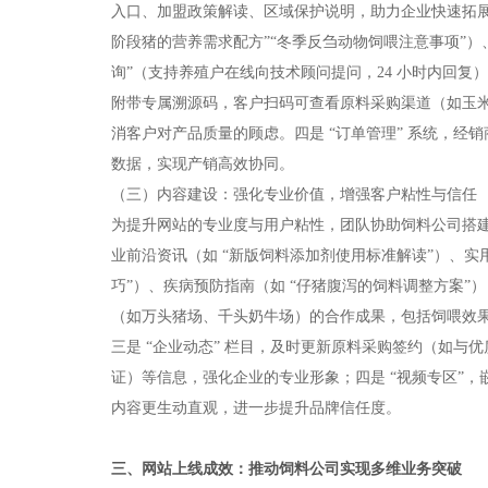
入口、加盟政策解读、区域保护说明，助力企业快速拓展销售
阶段猪的营养需求配方”“冬季反刍动物饲喂注意事项”）
询”（支持养殖户在线向技术顾问提问，24 小时内回复
附带专属溯源码，客户扫码可查看原料采购渠道（如玉
消客户对产品质量的顾虑。四是 “订单管理” 系统，
数据，实现产销高效协同。​
（三）内容建设：强化专业价值，增强客户粘性与信任​
为提升网站的专业度与用户粘性，团队协助饲料公司搭建 “
业前沿资讯（如 “新版饲料添加剂使用标准解读”）、实
巧”）、疾病预防指南（如 “仔猪腹泻的饲料调整方案”）
（如万头猪场、千头奶牛场）的合作成果，包括饲喂效
三是 “企业动态” 栏目，及时更新原料采购签约（如
证）等信息，强化企业的专业形象；四是 “视频专区”
内容更生动直观，进一步提升品牌信任度。​
三、网站上线成效：推动饲料公司实现多维业务突破​