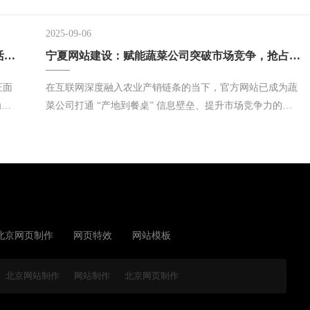
级、运营效率待提升等多重挑战。
2025-09-06
宁夏网站建设：为水果公司搭建数字化桥梁，激活市场增长新动能
宁夏网站建设：赋能蔬菜公司突破市场竞争，抢占化先机
正面
在互联网深度融入农业产销链条的当下，官方网站已成为蔬
为西
菜公司打通 “产地到餐桌” 信息壁垒、提升市场竞争力的关
色水
键工具。
单
成为
本文
北京网页制作
网页特效
网站模板
北京网站制作
网站制作
北京网页制作