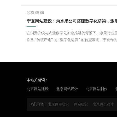
后等发展困境。
2025-09-06
在消费升级与农业数字化加速推进的背景下，水果行业
临从 “传统产销” 向 “数字化运营” 的转型浪潮。宁夏作
北重要的水果产区，盛产葡萄、苹果、枸杞、西瓜等特
果，当地水果公司却普遍存在品牌影响力弱、销售渠道
一、客户服务效率低等问题。而专业的网站建设服务，
水果公司打破发展壁垒、链接全国市场的关键突破口。
将全面剖析 宁夏网站建
本站关键词：
北京网站建设
北京网站设计
北京网站制作
热门标签：
北京网站建设
网站建设
北京网页设计