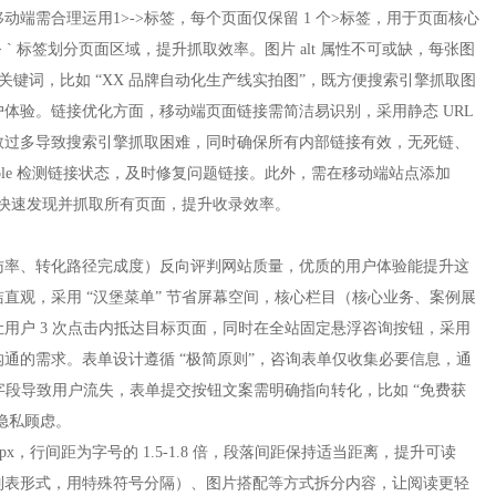
端需合理运用1>->标签，每个页面仅保留 1 个>标签，用于页面核心
le> ` 标签划分页面区域，提升抓取效率。图片 alt 属性不可或缺，每张图
关关键词，比如 “XX 品牌自动化生产线实拍图”，既方便搜索引擎抓取图
体验。链接优化方面，移动端页面链接需简洁易识别，采用静态 URL
n/），避免动态参数过多导致搜索引擎抓取困难，同时确保所有内部链接有效，无死链、
onsole 检测链接状态，及时修复问题链接。此外，需在移动端站点添加
快速发现并抓取所有页面，提升收录效率。​
访率、转化路径完成度）反向评判网站质量，优质的用户体验能提升这
直观，采用 “汉堡菜单” 节省屏幕空间，核心栏目（核心业务、案例展
用户 3 次点击内抵达目标页面，同时在全站固定悬浮咨询按钮，采用
通的需求。表单设计遵循 “极简原则”，咨询表单仅收集必要信息，通
字段导致用户流失，表单提交按钮文案需明确指向转化，比如 “免费获
私顾虑。​
x，行间距为字号的 1.5-1.8 倍，段落间距保持适当距离，提升可读
列表形式，用特殊符号分隔）、图片搭配等方式拆分内容，让阅读更轻