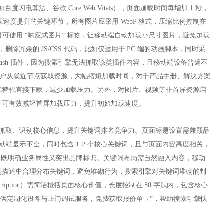
闪电算法、谷歌 Core Web Vitals），页面加载时间每增加 1 秒，
载速度提升的关键环节，所有图片应采用 WebP 格式，压缩比例控制在
时可使用 “响应式图片” 标签，让移动端自动加载小尺寸图片，避免加载
除冗余的 JS/CSS 代码，比如仅适用于 PC 端的动画脚本，同时采
Flash 插件，因为搜索引擎无法抓取该类插件内容，且移动端设备普遍不
端用户从就近节点获取资源，大幅缩短加载时间，对于产品手册、解决方案
预览模式替代直接下载，减少加载压力。另外，对图片、视频等非首屏资源启
可有效减轻首屏加载压力，提升初始加载速度。​
高效抓取、识别核心信息，提升关键词排名竞争力。页面标题设置需兼顾品
动端显示不全，同时包含 1-2 个核心关键词，且与页面内容高度相关，
X 品牌”，既明确业务属性又突出品牌标识。关键词布局需自然融入内容，移动
例描述中合理分布关键词，避免堆砌行为，搜索引擎对关键词堆砌的判
iption）需简洁概括页面核心价值，长度控制在 80 字以内，包含核心
提供定制化设备与上门调试服务，免费获取报价单→”，帮助搜索引擎快