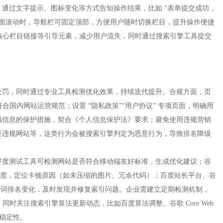
通过文字提示、图标变化等方式告知操作结果，比如 “表单提交成功，
；页面滚动时，导航栏可固定顶部，方便用户随时切换栏目，提升操作便捷
、核心栏目链接等引导元素，减少用户流失，同时通过搜索引擎工具提交
处罚，同时通过专业工具检测优化效果，持续迭代提升。合规方面，页
符合国内网站运营规范；设置 “隐私政策”“用户协议” 专项页面，明确用
感信息的保护措施，契合《个人信息保护法》要求；避免使用违规营销
至违规网站等，这类行为会被搜索引擎判定为恶意行为，导致排名降级
好度测试工具可检测网站是否符合移动端友好标准，生成优化建议；谷
st 能测试页面加载速度，定位卡顿原因（如未压缩的图片、冗余代码）；百度站长平台、谷
取错误、关键词排名变化，及时发现并修复索引问题。企业需建立定期检测机制，
同时关注搜索引擎算法更新动态，比如百度算法调整、谷歌 Core Web
稳定性。​