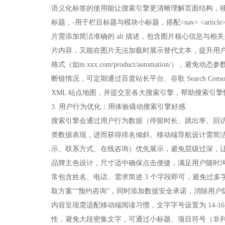
语义化标签的使用能让搜索引擎更清晰理解页面结构，移动
标题，-用于栏目标题与模块小标题，搭配<nav> <artic
片需添加简洁准确的 alt 描述，包含图片核心信息与相
片内容，又能在图片无法加载时展示替代文本，提升用户
格式（如m.xxx.com/product/automatio
断链情况，可定期通过百度站长平台、谷歌 Search C
XML 站点地图，并提交至各大搜索引擎，帮助搜索引擎
3. 用户行为优化：用体验撬动搜索引擎好感​
搜索引擎会通过用户行为数据（停留时长、跳出率、回
类数据表现，进而获得排名倾斜。移动端导航设计需简洁
示、联系方式、在线咨询）优先展示，避免层级过深，让
品牌主色设计，尺寸适中确保点击便捷，满足用户随时沟
常包含姓名、电话、需求简述 3 个字段即可，避免过多
取方案”“预约咨询”，同时添加数据安全承诺，消除用户隐
内容呈现需适配移动端阅读习惯，文字字号设置为 14-16p
性，避免大段密集文字，可通过小标题、项目符号（非