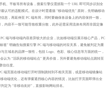
手机、平板等所有设备，搜索引擎仅需抓取一个 URL 即可同步识别全
最认可的适配模式。在设计时需遵循 “移动端优先” 原则，先明确移动
信息，再延伸至 PC 端布局，同时要确保各设备上的内容保持一致，
容，内容不一致可能导致权重分散，此外还需采用流体布局而非固定像
合 PC 端与移动端内容差异较大的企业，比如移动端仅展示核心产品，PC
标签” 明确告知搜索引擎 PC 端与移动端的对应关系，避免被判定为重
与主域名的品牌一致性，包括 Logo、色彩、核心信息等方面的统一，
擎会认为 “活跃的移动端站点” 更具价值，另外要避免移动端站点跳转至
擎信任度。​
PC 端页面在移动端打开时强制跳转到不相关页面，或是移动端镜像站
性的移动端优化，还有弹窗遮挡核心内容的情况，比如打开页面即弹出全
定为 “非移动友好”，直接影响网站排名。​