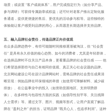
场景；或设置 “客户成就体系”，用户完成指定行为（如分享产品、
参与调研）可获得专属勋章或权益；还可针对老客户推出定制化服
务通道，提供更便捷的售后、更优先的活动参与权等。这些独特的
体验能让客户感受到品牌的用心，从而愿意长期选择并支持品牌。​
五、融入品牌社会责任，传递品牌正向价值观​
在众多品牌趋势中，有些可能随时间推移逐渐被淘汰，但 “社会责
任” 是具有永久价值的核心趋势。如今的消费者，尤其是年轻群体，
在选择品牌时不仅关注产品本身，更看重品牌的社会责任感 —— 他
们希望选择那些与自己有相同价值观、真正关心社会议题的品牌。​
北京网站建设公司在设计品牌网站时，需将品牌的社会责任成果清
晰呈现：例如品牌在环保领域的举措（如使用可降解材料、减少碳
排放）、在公益事业中的投入（如资助贫困地区、支持弱势群
体）、在多样性与包容性方面的实践（如倡导性别平等、关注残障
人士需求）等。通过文字、图片、视频等形式，让用户直观了解品
牌在 “盈利之外” 的担当，证明品牌 “既关心人，也追求利润”。这种