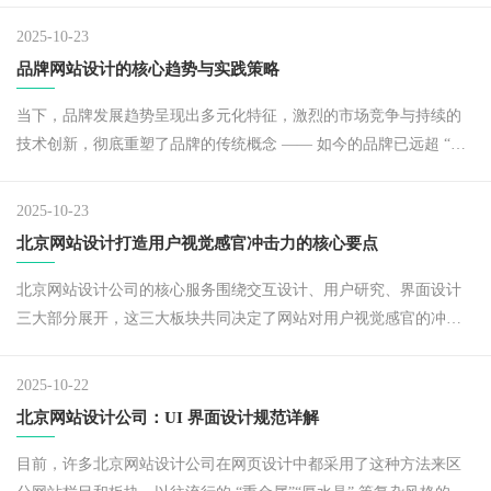
2025-10-23
品牌网站设计的核心趋势与实践策略
当下，品牌发展趋势呈现出多元化特征，激烈的市场竞争与持续的
技术创新，彻底重塑了品牌的传统概念 —— 如今的品牌已远超 “视
觉差异化” 的单一范畴，品牌网站更是涵盖了社会意识、真实客户关
系、社区中心化沟通等一整套新元素。
2025-10-23
北京网站设计打造用户视觉感官冲击力的核心要点
北京网站设计公司的核心服务围绕交互设计、用户研究、界面设计
三大部分展开，这三大板块共同决定了网站对用户视觉感官的冲击
力，也是提升用户体验的关键所在。
2025-10-22
北京网站设计公司：UI 界面设计规范详解
目前，许多北京网站设计公司在网页设计中都采用了这种方法来区