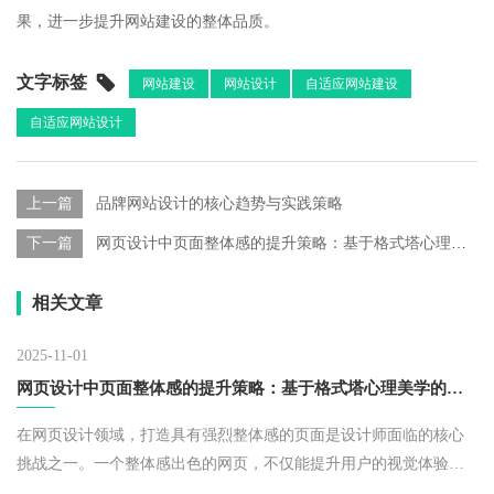
果，进一步提升网站建设的整体品质。​
文字标签
网站建设
网站设计
自适应网站建设
自适应网站设计
上一篇
品牌网站设计的核心趋势与实践策略
下一篇
网页设计中页面整体感的提升策略：基于格式塔心理美学的实践
相关文章
2025-11-01
网页设计中页面整体感的提升策略：基于格式塔心理美学的实践
在网页设计领域，打造具有强烈整体感的页面是设计师面临的核心
挑战之一。一个整体感出色的网页，不仅能提升用户的视觉体验，
还能让信息传递更高效、更清晰。