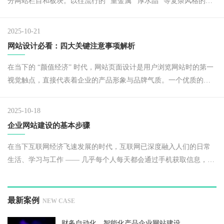
分网站栏目和板块。以往流行的 “重金属”“厚水晶” 等复杂风格的设
计元素，正逐渐被简洁的色块所取代。
2025-10-21
网站设计必看：四大关键注意事项解析
在当下的 “颜值经济” 时代，网站页面设计是用户浏览网站时的第一
视觉触点，直接代表着企业的产品形象与品牌气质。一个优质的网
站，不仅能吸引更多用户深入了解企业与品牌，更是企业线上形象
的重要名片。
2025-10-18
企业网站建设的基本步骤
在当下互联网经济飞速发展的时代，互联网已深度融入人们的日常
生活、学习与工作 —— 几乎每个人每天都会通过手机获取信息，比
如做饭时在网上搜索食谱，通勤途中刷微信朋友圈、微博、头条等
平台浏览资讯。
最新案例
NEW CASE
财务自动化、智能化产品企业网站建设