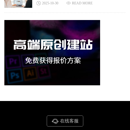
2025-10-30
READ MORE
在线客服