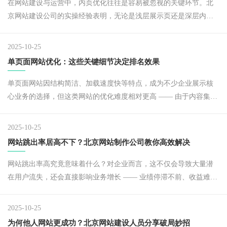
在网站建设与运营中，内页优化往往是容易被忽视的关键环节。北
京网站建设公司的实操经验表明，无论是浅层展示页还是深层内容
页，每一个内页都可能成为百度搜索的流量入口 —— 若内页设置合
理，不仅能提升整体网站的收录率，还能为后续推广引流打下坚实
2025-10-25
基础。
单页面网站优化：这些关键细节决定排名效果
单页面网站因结构简洁、加载速度快等特点，成为不少企业展示核
心业务的选择，但这类网站的优化难度相对更高 —— 由于内容集中
在单一页面，关键词布局、权重分配等细节稍有疏忽，就可能影响
搜索引擎排名与用户体验。
2025-10-25
网站跳出率居高不下？北京网站制作公司教你高效解决
网站跳出率高究竟意味着什么？对企业而言，这不仅会导致大量潜
在用户流失，还会直接影响业务增长 —— 业绩停滞不前、收益难以
提升，最终造成投入与产出严重失衡，这些问题都会对企业的长远
发展造成不利影响。
2025-10-25
为何他人网站更成功？北京网站建设人员分享破局妙招